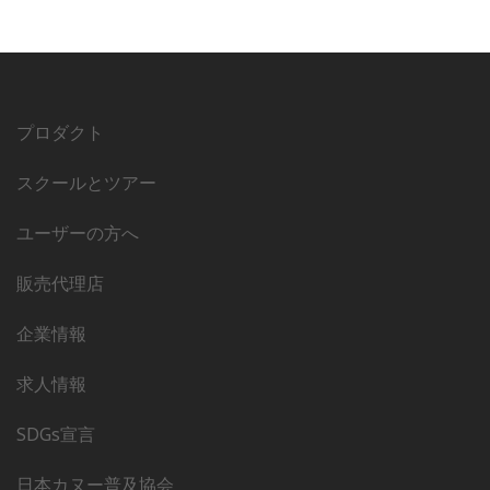
プロダクト
スクールとツアー
ユーザーの方へ
販売代理店
企業情報
求人情報
SDGs宣言
日本カヌー普及協会