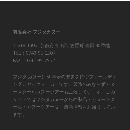
有限会社 フジタカヌー
〒619-1303 京都府 相楽郡 笠置町 佐田 45番地
TEL：0743-95-2507
FAX：0743-95-2962
フジタ カヌーは50年余の歴史を持つフォールディ
ングカヤックメーカーです。製造のみならずカヌ
ースクールカヌーツアーも主催しています。この
サイトではフジタカヌーからの製品・カヌースク
ール・カヌーツアー等、最新情報をお届けしてい
ます。