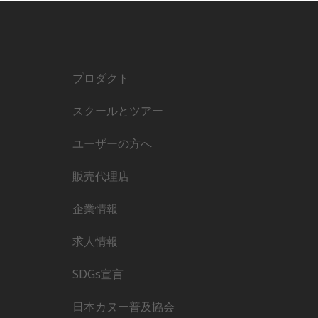
プロダクト
スクールとツアー
ユーザーの方へ
販売代理店
企業情報
求人情報
SDGs宣言
日本カヌー普及協会