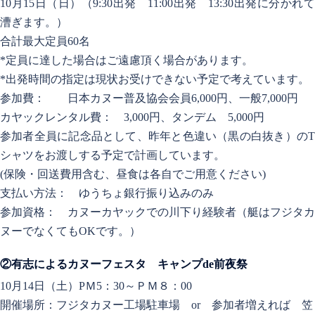
10月15日（日）（9:30出発 11:00出発 13:30出発に分かれて
漕ぎます。）
合計最大定員60名
*定員に達した場合はご遠慮頂く場合があります。
*出発時間の指定は現状お受けできない予定で考えています。
参加費： 日本カヌー普及協会会員6,000円、一般7,000円
カヤックレンタル費： 3,000円、タンデム 5,000円
参加者全員に記念品として、昨年と色違い（黒の白抜き）のT
シャツをお渡しする予定で計画しています。
(保険・回送費用含む、昼食は各自で
ご用意ください)
支払い方法： ゆうちょ銀行振り込みのみ
参加資格： カヌーカヤックでの川下り経験者（艇はフジタカ
ヌーでなくてもOKです。）
②有志によるカヌーフェスタ キャンプde
前夜祭
10月14日（土）PＭ5：30～ＰＭ８：00
開催場所：フジタカヌー工場駐車場 or 参加者増えれば 笠