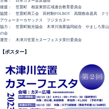
主催： 日本カヌー普及協会
後援： 笠置町 相楽東部広域連合教育委員会
協賛： 笠置町商工会 田村駒FOLBOT 高階救命器具 クリ
アウォーターカヤックス フジタカヌー
協力： 笠置町観光協会 木津川漁業協同組合 やましろ里山
の会
運営： 木津川笠置カヌーフェスタ実行委員会
【ポスター】