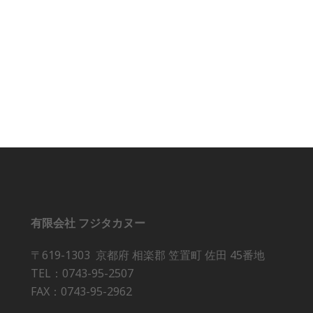
有限会社 フジタカヌー
〒619-1303 京都府 相楽郡 笠置町 佐田 45番地
TEL：0743-95-2507
FAX：0743-95-2962