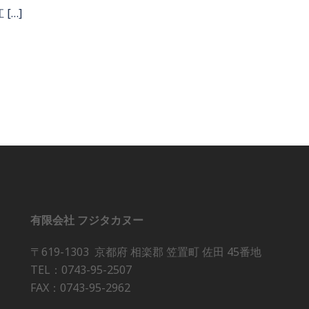
[…]
有限会社 フジタカヌー
〒619-1303 京都府 相楽郡 笠置町 佐田 45番地
TEL：0743-95-2507
FAX：0743-95-2962