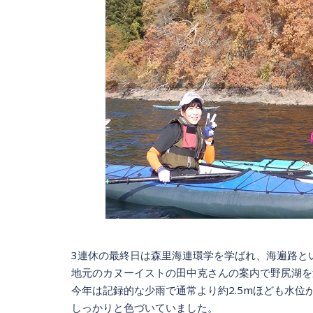
3連休の最終日は森里海連環学を学ばれ、海遍路と
地元のカヌーイストの田中克さんの案内で野尻湖を
今年は記録的な少雨で通常より約2.5mほども水
しっかりと色づいていました。