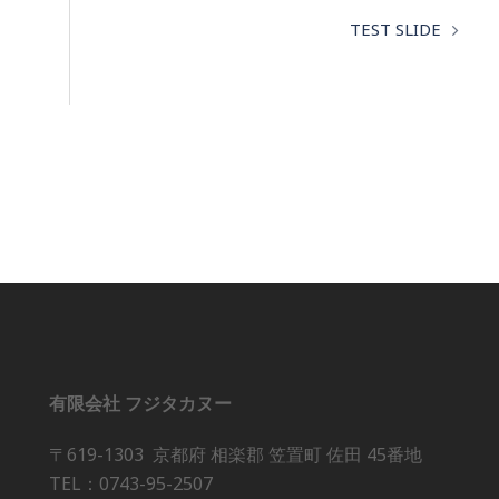
TEST SLIDE
有限会社 フジタカヌー
〒619-1303 京都府 相楽郡 笠置町 佐田 45番地
TEL：0743-95-2507