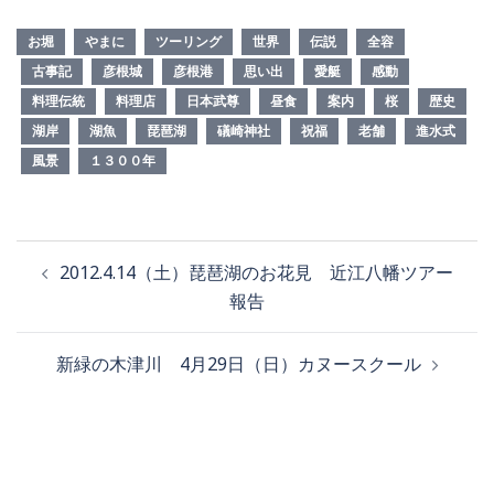
お堀
やまに
ツーリング
世界
伝説
全容
古事記
彦根城
彦根港
思い出
愛艇
感動
料理伝統
料理店
日本武尊
昼食
案内
桜
歴史
湖岸
湖魚
琵琶湖
礒崎神社
祝福
老舗
進水式
風景
１３００年
2012.4.14（土）琵琶湖のお花見 近江八幡ツアー
報告
新緑の木津川 4月29日（日）カヌースクール