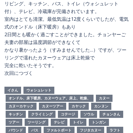
リビング、キッチン、バス、トイレ（ウォシュレット
付）、テレビ、冷蔵庫が完備されています。
室内はとても清潔。最低気温は12度くらいでしたが、電気
式のオンドル（床下暖房）もあり
2日間とも暖かく過ごすことができました。チョンヤーご
夫妻の部屋は温度調節ができなくて
かなり暑かったよう（すみませんでした…）ですが、ツー
リングで濡れたカヌーウェアは床上乾燥で
完全に乾いたそうです。
次回につづく
イさん
ウォシュレット
オンドル、床下暖房、カヌーウェア、床上、乾燥、
カヌー
カヌーカヤック
カヌーツアー
カヤック
カンヌン
キッチン
クライミング
コテージ
ソウル
チョンさん
ツアー
ツーリング
テレビ
トイレ
トンガン
バウンド
バス
ファルトボート
フジタカヌー
ラフト