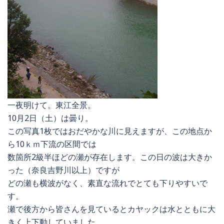
一夜明けて。東江全景。
10月2日（土）は曇り。
この写真1枚ではおだやかな川に見えますが、この地点か
ら10ｋｍ下流の区間では
数箇所2級半ほどの瀬が存在します。この日の波は大きか
った（奈良吉野川以上）ですが
どの瀬も横波がなく、素直な流れでとても下りやすいで
す。
瀬で後方から皆さんを見ているとカヤックは水とともに大
きく上下動していました。