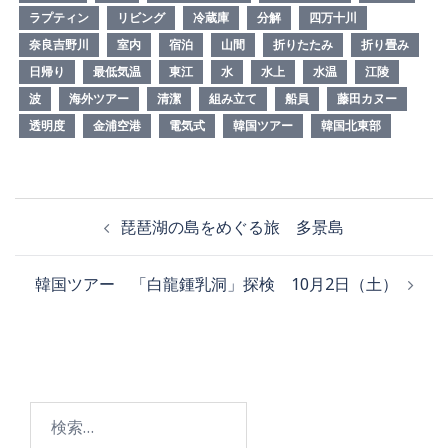
ラプティン
リビング
冷蔵庫
分解
四万十川
奈良吉野川
室内
宿泊
山間
折りたたみ
折り畳み
日帰り
最低気温
東江
水
水上
水温
江陵
波
海外ツアー
清潔
組み立て
船員
藤田カヌー
透明度
金浦空港
電気式
韓国ツアー
韓国北東部
琵琶湖の島をめぐる旅 多景島
韓国ツアー 「白龍鍾乳洞」探検 10月2日（土）