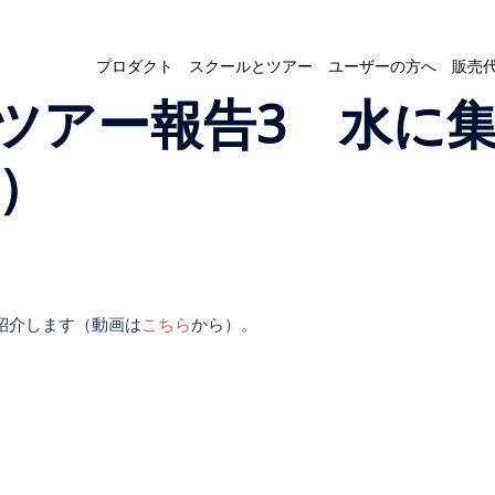
プロダクト
スクールとツアー
ユーザーの方へ
販売
ツアー報告3 水に
土）
紹介します（動画は
こちら
から）。