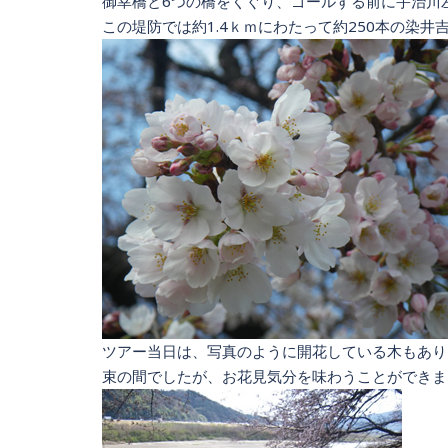
御幸橋と6つの橋をくぐり、ゴールする前に宇治川
この堤防では約1.4ｋｍにわたって約250本の染
ツアー当日は、写真のように開花している木もあり
束の間でしたが、お花見気分を味わうことができま