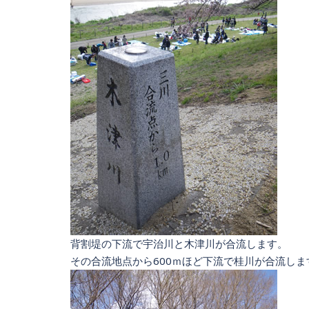
背割堤の下流で宇治川と木津川が合流します。
その合流地点から600ｍほど下流で桂川が合流しま