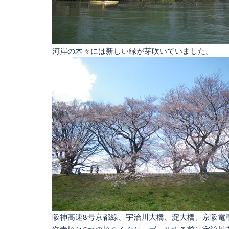
河岸の木々には新しい緑が芽吹いていました。
阪神高速8号京都線、宇治川大橋、淀大橋、京阪電