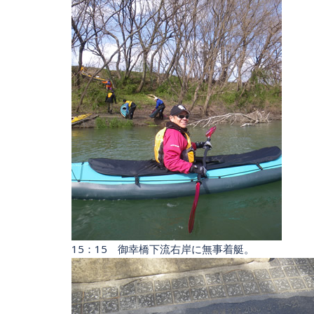
15：15 御幸橋下流右岸に無事着艇。