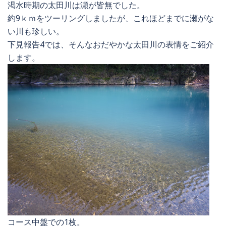
渇水時期の太田川は瀬が皆無でした。
約9ｋｍをツーリングしましたが、これほどまでに瀬がな
い川も珍しい。
下見報告4では、そんなおだやかな太田川の表情をご紹介
します。
コース中盤での1枚。