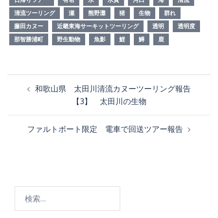
清流ツーリング
瀬
熊野灘
猪
生物
群れ
藤田カヌー
近畿東海サーキットツーリング
透明
透明度
那智勝浦町
野生動物
魚影
鯉
鱒
鹿
和歌山県 太田川清流カヌーツーリング報告
【3】 太田川の生物
ファルトボート限定 電車で回送ツアー報告