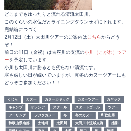
どこまでもゆったりと流れる清流太田川。
このくらいの水位だとライニングダウンせずに下れます。
完結編につづく
2月12日（土）太田川ツアーのご案内は
こちら
からどう
ぞ！
前日の11日（金祝）は古座川の支流の
小川（こがわ）ツア
ー
を予定しています。
小川も太田川に勝るとも劣らない清流です。
寒さ厳しい日が続いていますが、真冬のカヌーツアーにも
どうぞご参加ください！！
くじら
カヌー
カヌーカヤック
カヌーツアー
カヤック
キャンプ
ゲレンデ
スクール
スタートゴール
ツアー
ツーリング
フジタカヌー
冬
冬のカヌー
和歌山県
和歌山県南部
太地町
太田川
太田川中流域支流
撮影
日帰りツアー
有名
水
水質
河口
海
清流