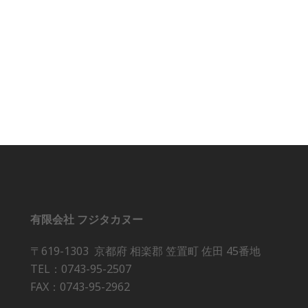
有限会社 フジタカヌー
〒619-1303 京都府 相楽郡 笠置町 佐田 45番地
TEL：0743-95-2507
FAX：0743-95-2962