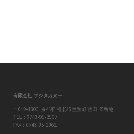
有限会社 フジタカヌー
〒619-1303 京都府 相楽郡 笠置町 佐田 45番地
TEL：0743-95-2507
FAX：0743-95-2962