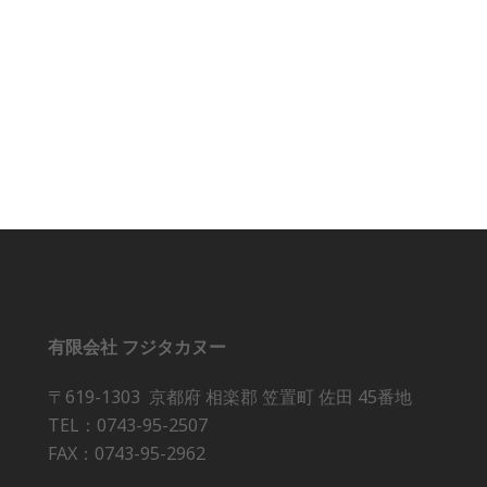
有限会社 フジタカヌー
〒619-1303 京都府 相楽郡 笠置町 佐田 45番地
TEL：0743-95-2507
FAX：0743-95-2962