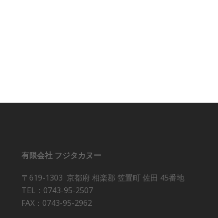
有限会社 フジタカヌー
〒619-1303 京都府 相楽郡 笠置町 佐田 45番地
TEL：0743-95-2507
FAX：0743-95-2962