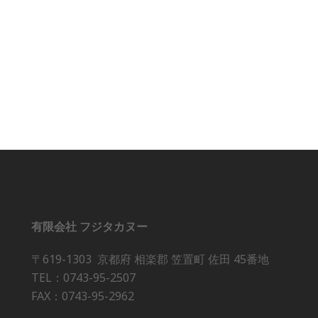
有限会社 フジタカヌー
〒619-1303 京都府 相楽郡 笠置町 佐田 45番地
TEL：0743-95-2507
FAX：0743-95-2962