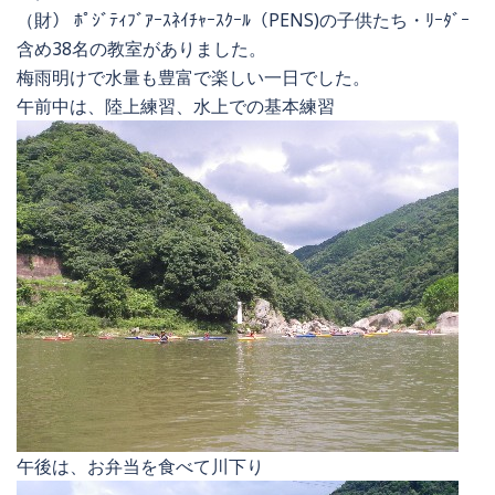
（財） ﾎﾟｼﾞﾃｨﾌﾞｱｰｽﾈｲﾁｬｰｽｸｰﾙ（PENS)の子供たち・ﾘｰﾀﾞｰ
含め38名の教室がありました。
梅雨明けで水量も豊富で楽しい一日でした。
午前中は、陸上練習、水上での基本練習
午後は、お弁当を食べて川下り