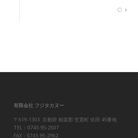
〇
有限会社 フジタカヌー
〒619-1303 京都府 相楽郡 笠置町 佐田 45番地
TEL：0743-95-2507
FAX：0743-95-2962