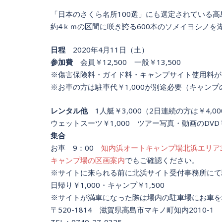
「日本のさくら名所100選」にも選定されている
約4ｋｍの区間に咲き誇る600本のソメイヨシノを
日程
2020年4月11日（土）
参加費
会員￥12,500 一般￥13,500
※傷害保険料・ガイド料・キャンプサイト使用料が
※お車の方は駐車代￥1,000が別途必要（キャンプの
レンタル他
1人艇￥3,000（2日連続の方は￥4,00
ウェットスーツ￥1,000 ツアー写真・動画のDVD￥
集合
お車 9：00
知内浜オートキャンプ場北浜エリア3
キャンプ場の区画案内
でもご確認ください。
※サイトに来られる前に北浜サイト受付事務所にて
日帰り￥1,000・キャンプ￥1,500
※サイトが満車になった際は場内の駐車場にお車を
〒520-1814 滋賀県高島市マキノ町知内2010-1
TEL：0740-27-0325