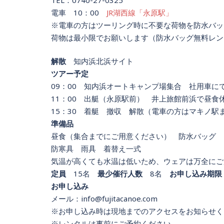
電車 10：00
JR湖西線「永原駅」
※電車の方はツーリング時に不要な荷物を防水バッ
荷物は最小限でお願いします（防水バッグ無料レン
解散
知内浜北浜サイト
ツアー予定
09：00 知内浜オートキャンプ場集合 社用車に
11：00 出艇（永原駅前） 井上旅館前浜で昼食
15：30 着艇 撤収 解散（電車の方はマキノ駅
準備品
昼食（集合までにご用意ください） 防水バッグ 
防寒具 雨具 着替え一式
気温が高くても水温は低いため、ウェアは万全にご
定員
15名
最少催行人数
8名
お申し込み期限
お申し込み
メール：info@fujitacanoe.com
※お申し込み時は現地までのアクセスをお知らせく
※レンタルは事前にご予約ください。