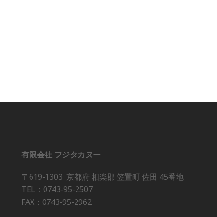
有限会社 フジタカヌー
〒619-1303 京都府 相楽郡 笠置町 佐田 45番地
TEL：0743-95-2507
FAX：0743-95-2962