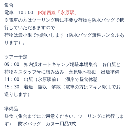
集合
電車 10：00
JR湖西線「永原駅」
※電車の方はツーリング時に不要な荷物を防水バッグで携
行していただきますので
荷物は最小限でお願いします（防水バッグ無料レンタルあ
ります）。
ツアー予定
09：00 知内浜オートキャンプ場駐車場集合 各自艇と
荷物をスタッフ号に積み込み 永原駅へ移動 出艇準備
11：00 出艇（永原駅前） 湖岸で昼食休憩
15：30 着艇 撤収 解散（電車の方はマキノ駅までお
送りします）
準備品
昼食（集合までにご用意ください。ツーリングに携行しま
す） 防水バッグ カヌー用品1式