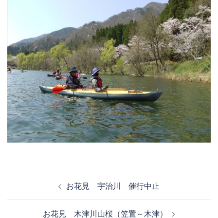
お花見 宇治川 催行中止
お花見 木津川山桜（笠置～木津）