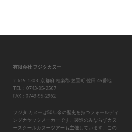
有限会社 フジタカヌー
〒619-1303 京都府 相楽郡 笠置町 佐田 45番地
TEL：0743-95-2507
FAX：0743-95-2962
フジタ カヌーは50年余の歴史を持つフォールディ
ングカヤックメーカーです。製造のみならずカヌ
ースクールカヌーツアーも主催しています。この