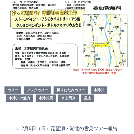
カヌー
フジタカヌー
折りたたみカヌー
木津川
木津川の魅力
木津川展
水上写真
里山
2月6日（日）琵琶湖・湖北の雪見ツアー報告