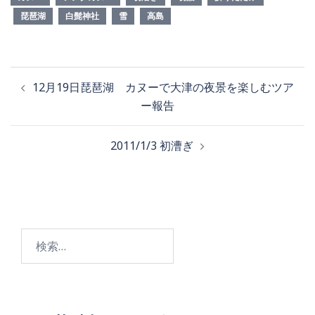
琵琶湖
白髭神社
雪
高島
12月19日琵琶湖 カヌーで大津の夜景を楽しむツア
ー報告
2011/1/3 初漕ぎ