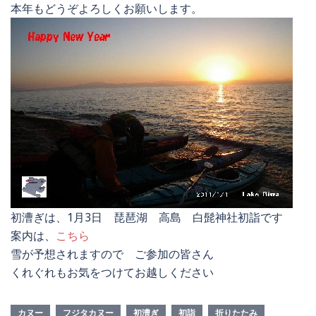
本年もどうぞよろしくお願いします。
初漕ぎは、1月3日 琵琶湖 高島 白髭神社初詣です
案内は、
こちら
雪が予想されますので ご参加の皆さん
くれぐれもお気をつけてお越しください
カヌー
フジタカヌー
初漕ぎ
初詣
折りたたみ