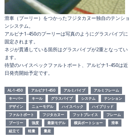
滑車（プーリー）をつかったフジタカヌー独自のテンショ
ンシステム。
アルピナ1-450のプーリーは写真のようにグラスパイプに
固定されます。
ネジが貫通している箇所はグラスパイプが2重となってい
ます。
待望のハイスペックファルトボート、アルピナ1-450は近
日発売開始予定です。
AL-1-450
アルピナ1-450
アルミパイプ
アルミフレーム
キーパー
キール
グラスパイプ
システム
テンション
デザイン
ニューモデル
ハイスペック
ハイブリッド
ファルトボート
フジタカヌー
フットブレイス
フレーム
プーリー
強度
最新モデル
横浜ボートショー
滑車
組立て
軽量
量産